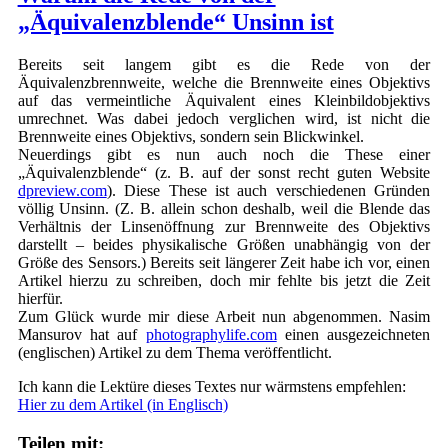
„Äquivalenzblende“ Unsinn ist
Bereits seit langem gibt es die Rede von der
Äquivalenzbrennweite, welche die Brennweite eines Objektivs
auf das vermeintliche Äquivalent eines Kleinbildobjektivs
umrechnet. Was dabei jedoch verglichen wird, ist nicht die
Brennweite eines Objektivs, sondern sein Blickwinkel.
Neuerdings gibt es nun auch noch die These einer
„Äquivalenzblende“ (z. B. auf der sonst recht guten Website
dpreview.com
). Diese These ist auch verschiedenen Gründen
völlig Unsinn. (Z. B. allein schon deshalb, weil die Blende das
Verhältnis der Linsenöffnung zur Brennweite des Objektivs
darstellt – beides physikalische Größen unabhängig von der
Größe des Sensors.) Bereits seit längerer Zeit habe ich vor, einen
Artikel hierzu zu schreiben, doch mir fehlte bis jetzt die Zeit
hierfür.
Zum Glück wurde mir diese Arbeit nun abgenommen. Nasim
Mansurov hat auf
photographylife.com
einen ausgezeichneten
(englischen) Artikel zu dem Thema veröffentlicht.
Ich kann die Lektüre dieses Textes nur wärmstens empfehlen:
Hier zu dem Artikel (in Englisch)
Teilen mit: